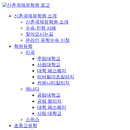
콘
텐
신촌국제유학원 소개
츠
신촌국제유학원 소개
로
수속·진학 사례
건
찾아오시는길
너
온라인 유학수속 신청
뛰
학위유학
기
미국
주립대학교
사립대학교
대학 패스웨이
리버럴아츠칼리지
커뮤니티칼리지
캐나다
공립대학교
공립 컬리지
대학 패스웨이
사립 대학교
스위스
초중고유학