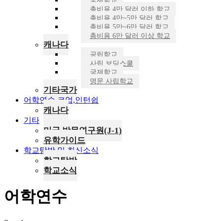
국제학교
총비용 4만 달러 이하 학교
총비용 4만~5만 달러 학교
총비용 5만~6만 달러 학교
총비용 6만 달러 이상 학교
캐나다
공립학교
사립 보딩스쿨
국제학교
명문 사립학교
기타국가
어학연수,코업,인턴쉽
캐나다
기타
미국 방문연구원(J-1)
유학가이드
학교탐방 및 최신소식
학교탐방
학교소식
어학연수