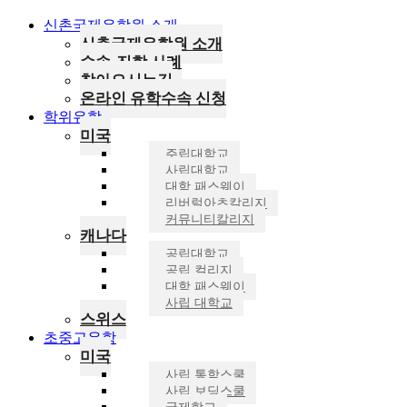
신촌국제유학원 소개
신촌국제유학원 소개
수속·진학 사례
찾아오시는길
온라인 유학수속 신청
학위유학
미국
주립대학교
사립대학교
대학 패스웨이
리버럴아츠칼리지
커뮤니티칼리지
캐나다
공립대학교
공립 컬리지
대학 패스웨이
사립 대학교
스위스
초중고유학
미국
사립 통학스쿨
사립 보딩스쿨