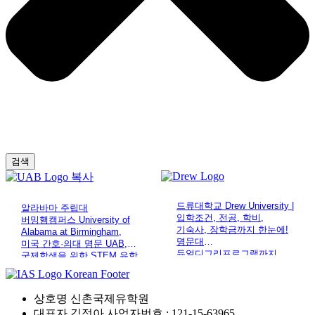
검색
드류대학교 Drew University |
알라바마 주립대
입학조건, 전공, 학비,
버밍햄캠퍼스 University of
기숙사, 장학금까지 한눈에!
Alabama at Birmingham,
명문대
미국 간호·의대 명문 UAB,
듀얼디그리프로그램까지
국제학생을 위한 STEM 유학
최적의 선택지!
상호명
신촌국제유학원
대표자
김정아 사업자번호 : 121-15-63965