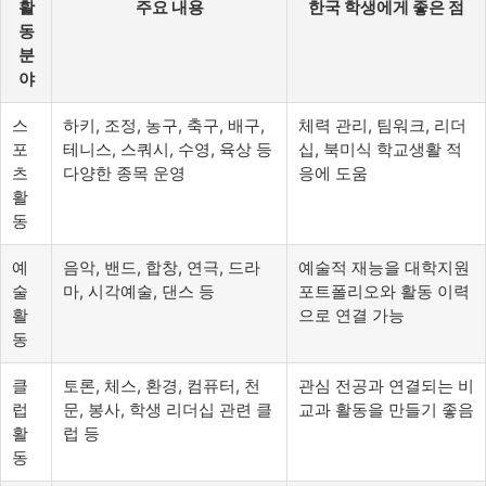
활
주요 내용
한국 학생에게 좋은 점
동
분
야
스
하키, 조정, 농구, 축구, 배구,
체력 관리, 팀워크, 리더
포
테니스, 스쿼시, 수영, 육상 등
십, 북미식 학교생활 적
츠
다양한 종목 운영
응에 도움
활
동
예
음악, 밴드, 합창, 연극, 드라
예술적 재능을 대학지원
술
마, 시각예술, 댄스 등
포트폴리오와 활동 이력
활
으로 연결 가능
동
클
토론, 체스, 환경, 컴퓨터, 천
관심 전공과 연결되는 비
럽
문, 봉사, 학생 리더십 관련 클
교과 활동을 만들기 좋음
활
럽 등
동