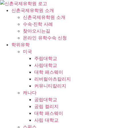
콘
텐
신촌국제유학원 소개
츠
신촌국제유학원 소개
로
수속·진학 사례
건
찾아오시는길
너
온라인 유학수속 신청
뛰
학위유학
기
미국
주립대학교
사립대학교
대학 패스웨이
리버럴아츠칼리지
커뮤니티칼리지
캐나다
공립대학교
공립 컬리지
대학 패스웨이
사립 대학교
스위스