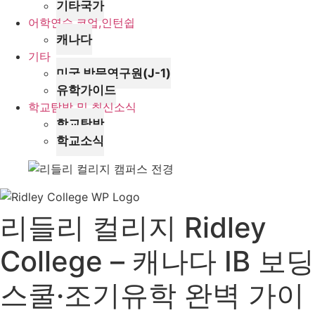
기타국가
어학연수,코업,인턴쉽
캐나다
기타
미국 방문연구원(J-1)
유학가이드
학교탐방 및 최신소식
학교탐방
학교소식
리들리 컬리지 Ridley
College – 캐나다 IB 보딩
스쿨·조기유학 완벽 가이