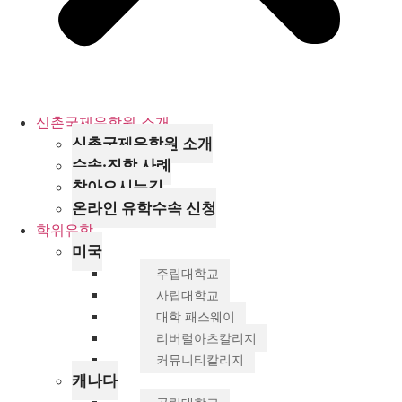
신촌국제유학원 소개
신촌국제유학원 소개
수속·진학 사례
찾아오시는길
온라인 유학수속 신청
학위유학
미국
주립대학교
사립대학교
대학 패스웨이
리버럴아츠칼리지
커뮤니티칼리지
캐나다