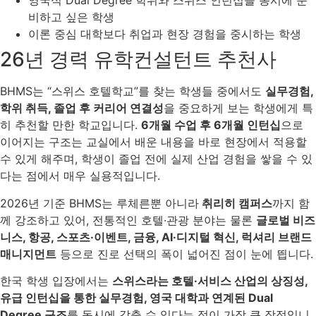
영국식 Dual Degree 학위와 스위스 인턴십을 동시에 준
비하고 싶은 학생
이론 중심 대학보다 취업과 현장 경험을 중시하는 학생
26년 경력 유학컨설턴트 추천사
BHMS는 “스위스 호텔학교”를 찾는 학생들 중에서도
실무경험,
학위 취득, 졸업 후 커리어 연결성
을 중요하게 보는 학생에게 특
히 추천할 만한 학교입니다.
6개월 수업 후 6개월 인턴십
으로
이어지는 구조는 교실에서 배운 내용을 바로 현장에서 적용할
수 있게 해주며, 학생이 졸업 전에 실제 산업 경험을 쌓을 수 있
다는 점에서 매우 실용적입니다.
2026년 기준 BHMS는 루체른뿐 아니라
취리히 캠퍼스
까지 함
께 강조하고 있어, 전통적인 호텔·관광 분야는 물론
글로벌 비즈
니스, 항공, 스포츠·이벤트, 금융, AI·디지털 혁신, 럭셔리 브랜드
매니지먼트
등으로 진로 선택의 폭이 넓어진 점이 눈에 띕니다.
한국 학생 입장에서는
스위스라는 호텔·서비스 산업의 상징성,
유급 인턴십을 통한 실무경험, 영국 대학과 연계된 Dual
Degree 구조
를 동시에 갖출 수 있다는 점이 가장 큰 장점입니