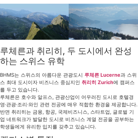
루체른과 취리히, 두 도시에서 완성
하는 스위스 유학
BHMS는 스위스의 아름다운 관광도시
루체른 Lucerne
과 스위
스 최대 도시이자 비즈니스 중심지인
취리히 Zurich
에 캠퍼스
를 두고 있습니다.
루체른은 호수와 알프스, 관광산업이 어우러진 도시로 호텔경
영·관광·조리·와인 관련 전공에 매우 적합한 환경을 제공합니다.
반면 취리히는 금융, 항공, 국제비즈니스, 스타트업, 글로벌 기
업 네트워크가 발달한 도시로 비즈니스 계열 전공을 공부하는
학생들에게 유리한 입지를 갖추고 있습니다.