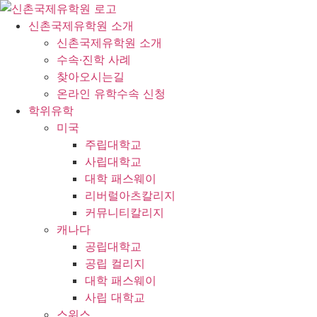
콘
텐
신촌국제유학원 소개
츠
신촌국제유학원 소개
로
수속·진학 사례
건
찾아오시는길
너
온라인 유학수속 신청
뛰
학위유학
기
미국
주립대학교
사립대학교
대학 패스웨이
리버럴아츠칼리지
커뮤니티칼리지
캐나다
공립대학교
공립 컬리지
대학 패스웨이
사립 대학교
스위스