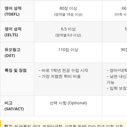
영어 성적
80점 이상
6
(TOEFL)
(영역별 18점 이상)
(어학 
영어 성적
6.5 이상
5
(IELTS)
(영역별 6.0 이상)
듀오링고
110점 이상
90
(DET)
특징 및 장점
– 바로 1학년 전공 수업 시작
– 영어+대
– 가장 저렴한 학비 비용
– 낮은 내
가능
– 입학 보
비고
선택 사항 (Optional)
(SAT/ACT)
참고:
전공(특히 공대, 컴퓨터공학, 간호학 등)에 따라 정규 입학 기준