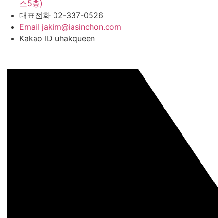
스5층)
대표전화
02-337-0526
Email
jakim@iasinchon.com
Kakao ID
uhakqueen