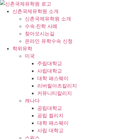
콘
텐
신촌국제유학원 소개
츠
신촌국제유학원 소개
로
수속·진학 사례
건
찾아오시는길
너
온라인 유학수속 신청
뛰
학위유학
기
미국
주립대학교
사립대학교
대학 패스웨이
리버럴아츠칼리지
커뮤니티칼리지
캐나다
공립대학교
공립 컬리지
대학 패스웨이
사립 대학교
스위스