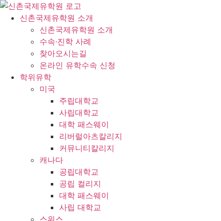
콘
텐
신촌국제유학원 소개
츠
신촌국제유학원 소개
로
수속·진학 사례
건
찾아오시는길
너
온라인 유학수속 신청
뛰
학위유학
기
미국
주립대학교
사립대학교
대학 패스웨이
리버럴아츠칼리지
커뮤니티칼리지
캐나다
공립대학교
공립 컬리지
대학 패스웨이
사립 대학교
스위스