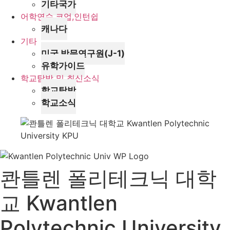
기타국가
어학연수,코업,인턴쉽
캐나다
기타
미국 방문연구원(J-1)
유학가이드
학교탐방 및 최신소식
학교탐방
학교소식
콴틀렌 폴리테크닉 대학
교 Kwantlen
Polytechnic University,