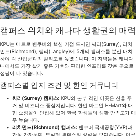
캠퍼스 위치와 캐나다 생활권의 매력
KPU는 메트로 밴쿠버의 핵심 거점 도시인 써리(Surrey), 리치
먼드(Richmond), 랭리(Langley)에 5개의 캠퍼스를 분산 배치
하여 각 산업군과의 밀착도를 높였습니다. 이 지역들은 캐나다
내에서도 가장 살기 좋은 기후와 편리한 인프라를 갖춘 곳으로
정평이 나 있습니다.
캠퍼스별 입지 조건 및 한인 커뮤니티
써리(Surrey) 캠퍼스:
KPU의 본부 격인 이곳은 신흥 주
거 및 비즈니스 중심지입니다. 한인 마트인 H-Mart와 대
형 쇼핑몰이 인접해 있어 한국 학생들의 생활 만족도가 매
우 높습니다.
리치먼드(Richmond) 캠퍼스:
밴쿠버 국제공항(YVR)과
가장 가까우며, 도심형 캠퍼스의 정석을 보여줍니다. 이곳