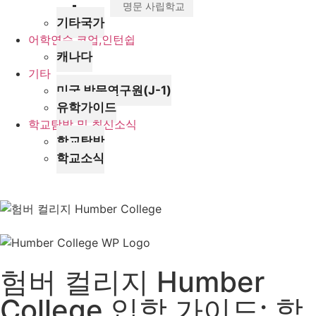
명문 사립학교
기타국가
어학연수,코업,인턴쉽
캐나다
기타
미국 방문연구원(J-1)
유학가이드
학교탐방 및 최신소식
학교탐방
학교소식
험버 컬리지 Humber
College 입학 가이드: 학