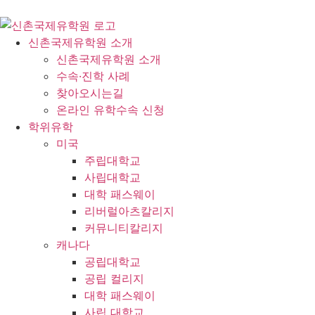
신촌국제유학원 소개
신촌국제유학원 소개
수속·진학 사례
찾아오시는길
온라인 유학수속 신청
학위유학
미국
주립대학교
사립대학교
대학 패스웨이
리버럴아츠칼리지
커뮤니티칼리지
캐나다
공립대학교
공립 컬리지
대학 패스웨이
사립 대학교