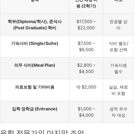
용 (2학기)
학부(Diploma/학사), 준석사
$17,500 –
전공별 상
(Post Graduate) 학비
$22,000
이
기숙사비 (Single/Suite)
$7,500 –
식비 별도/
$9,500
포함 선택
의무 식비(Meal Plan)
$2,800 –
기숙사생
$4,500
필수
의료보험 및 기타비용
약 $2,000
실습, 재료
비 포함
입학 장학금 (Entrance)
$1,000 –
성적 우수
$4,000
자 대상
유학 전문가의 마지막 조언